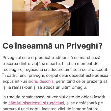
Ce înseamnă un Priveghi?
Priveghiul este o practică tradițională ce marchează
trecerea dintre viață și moarte, fiind un moment de
reculegere, rugăciune și aducere aminte a celui decedat.
În cadrul unui priveghi, corpul celui decedat este adesea
expus într-un
sicriu deschis
, permițând celor prezenți să
își ia rămas-bun și să aducă un ultim omagiu.
În tradiția românească, priveghiul este de obicei însoțit
de
cântări bisericesti și rugăciuni
, și se desfășoară pe
parcursul unei nopți, înaintea zilei de înmormântare.