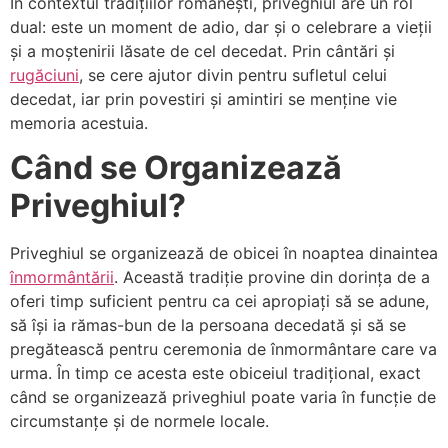
În contextul tradițiilor românești, priveghiul are un rol
dual: este un moment de adio, dar și o celebrare a vieții
și a moștenirii lăsate de cel decedat. Prin cântări și
rugăciuni
, se cere ajutor divin pentru sufletul celui
decedat, iar prin povestiri și amintiri se menține vie
memoria acestuia.
Când se Organizează
Priveghiul?
Priveghiul se organizează de obicei în noaptea dinaintea
înmormântării
. Această tradiție provine din dorința de a
oferi timp suficient pentru ca cei apropiați să se adune,
să își ia rămas-bun de la persoana decedată și să se
pregătească pentru ceremonia de înmormântare care va
urma. În timp ce acesta este obiceiul tradițional, exact
când se organizează priveghiul poate varia în funcție de
circumstanțe și de normele locale.