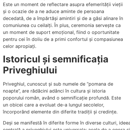
Este un moment de reflectare asupra efemerității vieții
și o ocazie de a ne aduce aminte de persoana
decedată, de a împărtăși amintiri și de a găsi alinare în
comuniunea cu ceilalți. În plus, ceremonia servește ca
un moment de suport emoțional, fiind o oportunitate
pentru cei în doliu de a primi confortul și compasiunea
celor apropiați.
Istoricul și semnificația
Priveghiului
Priveghiul, cunoscut și sub numele de “pomana de
noapte”, are rădăcini adânci în cultura și istoria
poporului român, având o semnificație profundă. Este
un obicei care a evoluat de-a lungul secolelor,
încorporând elemente din diferite tradiții și credințe.
Deși se manifestă în diferite forme în diverse culturi, idee
centrală a priveghiului este universala: acela de a onora și