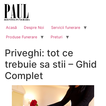
Skip
to
content
Acasă
Despre Noi
Servicii funerare
Produse Funerare
Preturi
Priveghi: tot ce
trebuie sa stii – Ghid
Complet