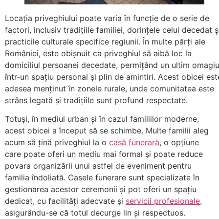
Locația priveghiului poate varia în funcție de o serie de
factori, inclusiv tradițiile familiei, dorințele celui decedat ș
practicile culturale specifice regiunii. În multe părți ale
României, este obișnuit ca priveghiul să aibă loc la
domiciliul persoanei decedate, permițând un ultim omagi
într-un spațiu personal și plin de amintiri. Acest obicei est
adesea menținut în zonele rurale, unde comunitatea este
strâns legată și tradițiile sunt profund respectate.
Totuși, în mediul urban și în cazul familiilor moderne,
acest obicei a început să se schimbe. Multe familii aleg
acum să țină priveghiul la o
casă funerară
, o opțiune
care poate oferi un mediu mai formal și poate reduce
povara organizării unui astfel de eveniment pentru
familia îndoliată. Casele funerare sunt specializate în
gestionarea acestor ceremonii și pot oferi un spațiu
dedicat, cu facilități adecvate și
servicii profesionale
,
asigurându-se că totul decurge lin și respectuos.