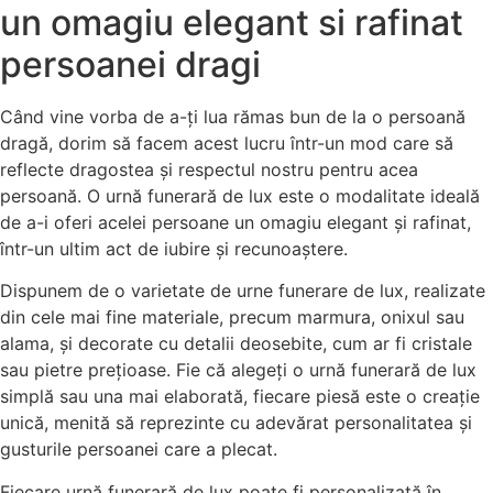
un omagiu elegant si rafinat
persoanei dragi
Când vine vorba de a-ți lua rămas bun de la o persoană
dragă, dorim să facem acest lucru într-un mod care să
reflecte dragostea și respectul nostru pentru acea
persoană. O urnă funerară de lux este o modalitate ideală
de a-i oferi acelei persoane un omagiu elegant și rafinat,
într-un ultim act de iubire și recunoaștere.
Dispunem de o varietate de urne funerare de lux, realizate
din cele mai fine materiale, precum marmura, onixul sau
alama, și decorate cu detalii deosebite, cum ar fi cristale
sau pietre prețioase. Fie că alegeți o urnă funerară de lux
simplă sau una mai elaborată, fiecare piesă este o creație
unică, menită să reprezinte cu adevărat personalitatea și
gusturile persoanei care a plecat.
Fiecare urnă funerară de lux poate fi personalizată în